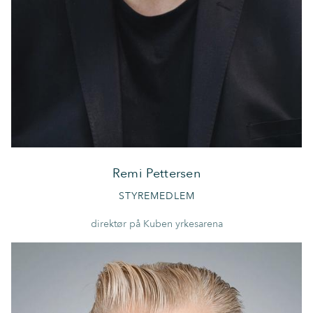
Remi Pettersen
STYREMEDLEM
direktør på Kuben yrkesarena