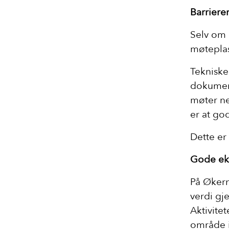
Barriere
Selv om p
møteplas
Tekniske
dokument
møter ne
er at god
Dette er
Gode ek
På Økern
verdi gj
Aktivitet
område i