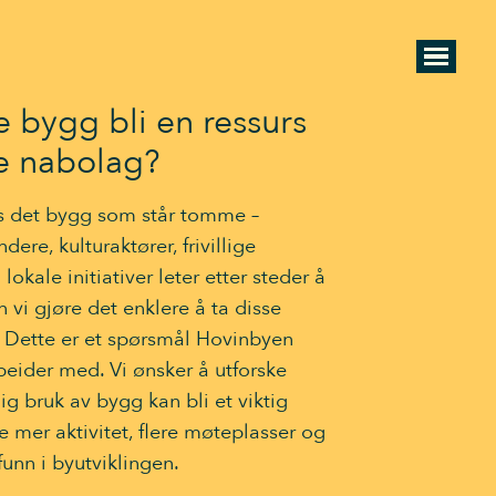
bygg bli en ressurs
e nabolag?
es det bygg som står tomme –
ere, kulturaktører, frivillige
okale initiativer leter etter steder å
 vi gjøre det enklere å ta disse
? Dette er et spørsmål Hovinbyen
beider med. Vi ønsker å utforske
g bruk av bygg kan bli et viktig
e mer aktivitet, flere møteplasser og
unn i byutviklingen.