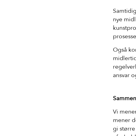
Samtidig
nye midle
kunstpro
prosesse
Også kom
midlerti
regelver
ansvar o
Sammen m
Vi mener 
mener de
gi større