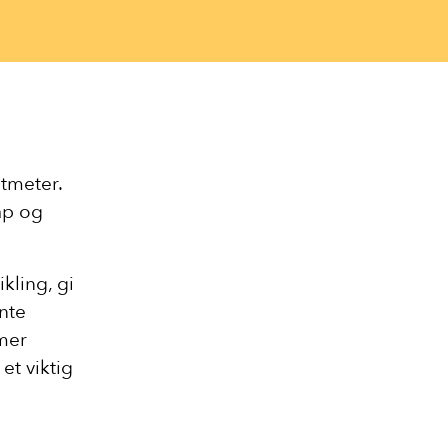
tmeter.
ap og
kling, gi
ente
 mer
et viktig