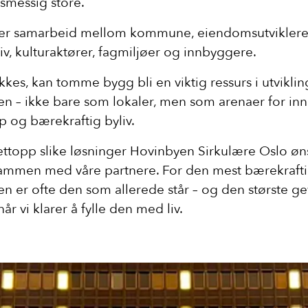
smessig store.
ver samarbeid mellom kommune, eiendomsutviklere
iv, kulturaktører, fagmiljøer og innbyggere.
ykkes, kan tomme bygg bli en viktig ressurs i utvikli
n – ikke bare som lokaler, men som arenaer for inn
ap og bærekraftig byliv.
ettopp slike løsninger Hovinbyen Sirkulære Oslo øn
sammen med våre partnere. For den mest bærekraft
n er ofte den som allerede står – og den største ge
år vi klarer å fylle den med liv.