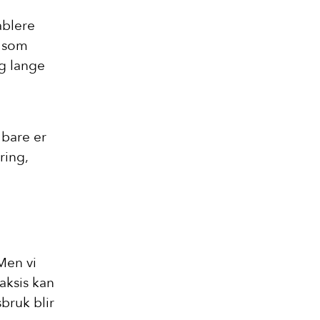
ablere
, som
og lange
 bare er
ring,
 Men vi
aksis kan
sbruk blir