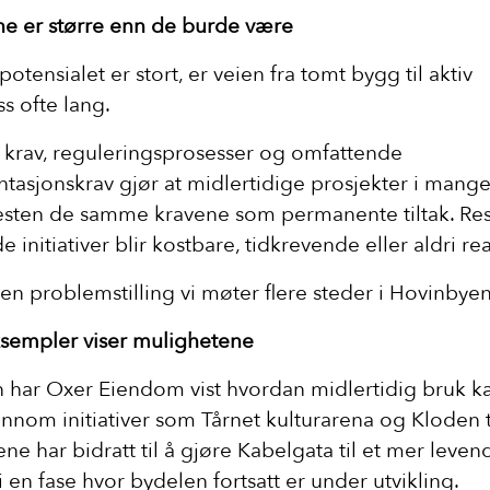
ne er større enn de burde være
otensialet er stort, er veien fra tomt bygg til aktiv
s ofte lang.
 krav, reguleringsprosesser og omfattende
asjonskrav gjør at midlertidige prosjekter i mange t
sten de samme kravene som permanente tiltak. Res
e initiativer blir kostbare, tidkrevende eller aldri rea
 en problemstilling vi møter flere steder i Hovinbyen
sempler viser mulighetene
 har Oxer Eiendom vist hvordan midlertidig bruk k
ennom initiativer som Tårnet kulturarena og Kloden t
ene har bidratt til å gjøre Kabelgata til et mer leven
 en fase hvor bydelen fortsatt er under utvikling.