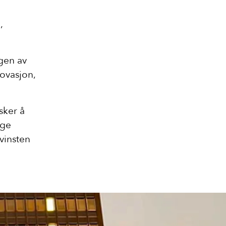
,
ngen av
ovasjon,
sker å
ige
vinsten