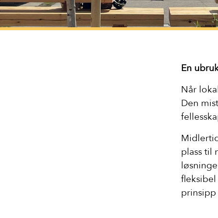
En ubruk
Når loka
Den mist
fellesska
Midlertid
plass ti
løsninge
fleksibel
prinsipp