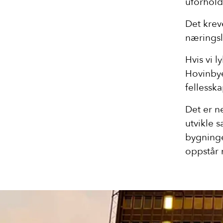
uforhold
Det kre
næringsl
Hvis vi l
Hovinbye
fellessk
Det er n
utvikle 
bygninge
oppstår n