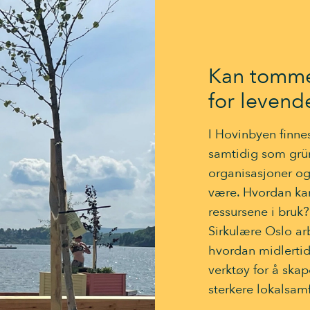
Kan tomme 
for levend
I Hovinbyen finn
samtidig som gründ
organisasjoner og l
være. Hvordan kan
ressursene i bruk
Sirkulære Oslo ar
hvordan midlertidi
verktøy for å skap
sterkere lokalsamf