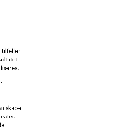
ilfeller
ultatet
liseres.
.
an skape
eater.
de