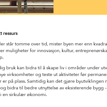
t ressurs
ler står tomme over tid, mister byen mer enn kvadra
er muligheter for innovasjon, kultur, entreprenørsk
p.
ig bruk kan bidra til å skape liv i områder under utvi
l nye virksomheter og teste ut aktiviteter før perman
r er på plass. Samtidig kan det gjøre byutviklingen
 og bidra til bedre utnyttelse av eksisterende bygg – 
 i en sirkulær økonomi.