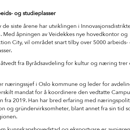
eids- og studieplasser
v de siste årene har utviklingen i Innovasjonsdistrik
m. Med åpningen av Veidekkes nye hovedkontor og
tion City, vil området snart tilby over 5000 arbeids-
sser.
åtvedt fra Byrådsavdeling for kultur og næring trer
er næringssjef i Oslo kommune og leder for avdel
ærskilt mandat for å koordinere den vedtatte Campu
en fra 2019. Han har bred erfaring med næringspolit
on og gründervirksomheter, blant annet fra sin tid 
gionen.
om kunnskapshovedstad og eksportvare er avgjøren