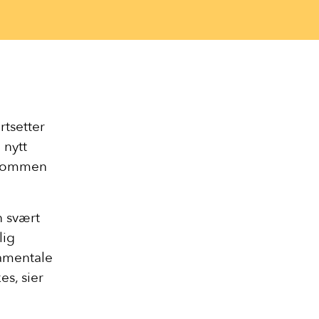
rtsetter
 nytt
elkommen
n svært
lig
damentale
es, sier