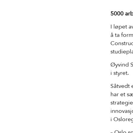
5000 arb
I løpet a
å ta for
Construc
studiepla
Øyvind S
i styret.
Såtvedt 
har et s
strategi
innovasj
i Oslore
– Oslo s