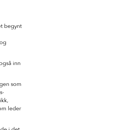
tet begynt
 og
 også inn
ingen som
s-
ikk,
som leder
de i det