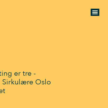
ing er tre -
 Sirkulære Oslo
et