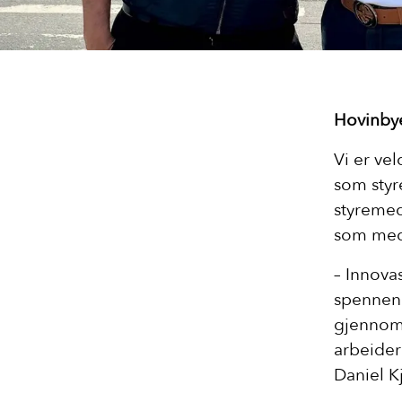
Hovinbye
Vi er vel
som styr
styremed
som me
– Innova
spennen
gjennomf
arbeider 
Daniel K