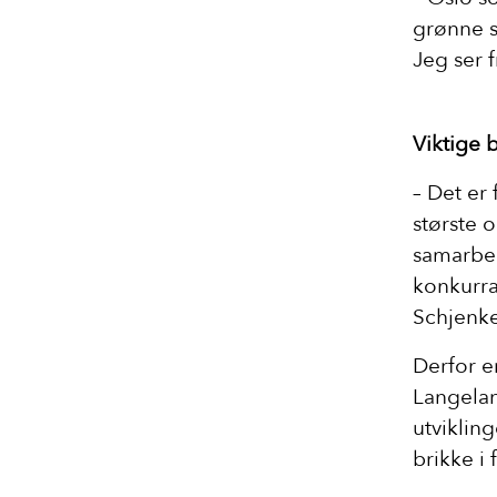
grønne sk
Jeg ser f
Viktige b
– Det er
største 
samarbei
konkurran
Schjenke
Derfor e
Langelan
utviklin
brikke i