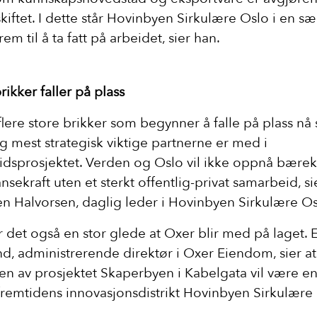
iftet. I dette står Hovinbyen Sirkulære Oslo i en sær
rem til å ta fatt på arbeidet, sier han.
rikker faller på plass
 flere store brikker som begynner å falle på plass n
og mest strategisk viktige partnerne er med i
dsprosjektet. Verden og Oslo vil ikke oppnå bærekr
sekraft uten et sterkt offentlig-privat samarbeid, si
n Halvorsen, daglig leder i Hovinbyen Sirkulære Os
r det også en stor glede at Oxer blir med på laget. E
d, administrerende direktør i Oxer Eiendom, sier at
gen av prosjektet Skaperbyen i Kabelgata vil være en
 fremtidens innovasjonsdistrikt Hovinbyen Sirkulære