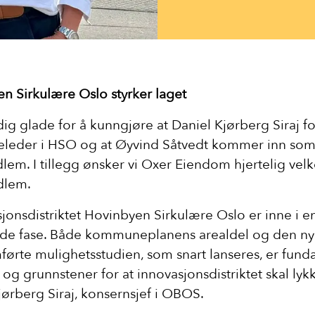
n Sirkulære Oslo styrker laget
dig glade for å kunngjøre at Daniel Kjørberg Siraj fo
eleder i HSO og at Øyvind Såtvedt kommer inn som
lem. I tillegg ønsker vi Oxer Eiendom hjertelig v
dlem.
sjonsdistriktet Hovinbyen Sirkulære Oslo er inne i e
de fase. Både kommuneplanens arealdel og den ny
ørte mulighetsstudien, som snart lanseres, er fun
og grunnstener for at innovasjonsdistriktet skal lykk
jørberg Siraj, konsernsjef i OBOS.