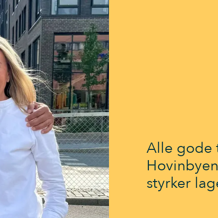
Alle gode t
Hovinbyen
styrker lag