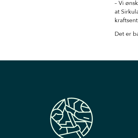
– Vi ønsk
at Sirku
kraftsen
Det er ba