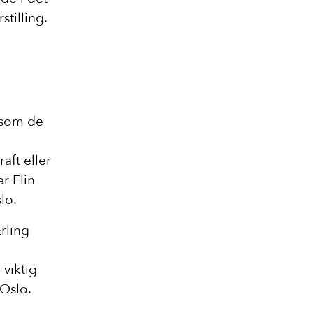
stilling.
å som de
aft eller
er Elin
lo.
rling
 viktig
 Oslo.